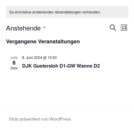
Es sind keine anstehenden Veranstaltungen vorhanden.
Anstehende
V
V
S
L
u
e
e
i
D
c
Vergangene Veranstaltungen
s
r
a
r
h
t
a
e
t
a
e
n
u
8. Juni 2024 @ 15:00
JUNI
n
8
s
m
DJK Guetersloh D1-GW Wanne D2
2024
s
t
w
t
a
ä
a
h
l
l
l
t
e
u
t
n
n
u
.
g
n
Stolz präsentiert von WordPress
A
g
n